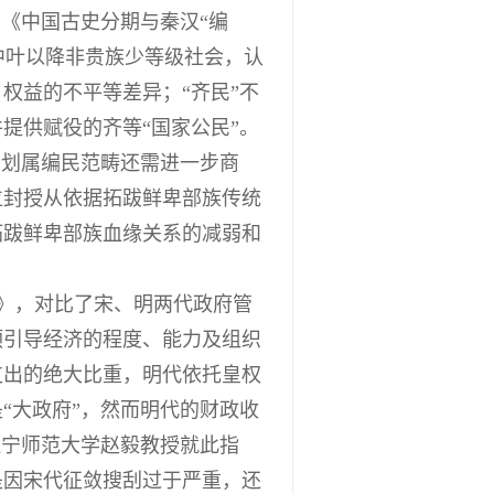
《中国古史分期与秦汉“编
中叶以降非贵族少等级社会，认
权益的不平等差异；“齐民”不
提供赋役的齐等“国家公民”。
否划属编民范畴还需进一步商
位封授从依据拓跋鲜卑部族传统
拓跋鲜卑部族血缘关系的减弱和
》，对比了宋、明两代政府管
预引导经济的程度、能力及组织
支出的绝大比重，明代依托皇权
“大政府”，然而明代的财政收
辽宁师范大学赵毅教授就此指
是因宋代征敛搜刮过于严重，还