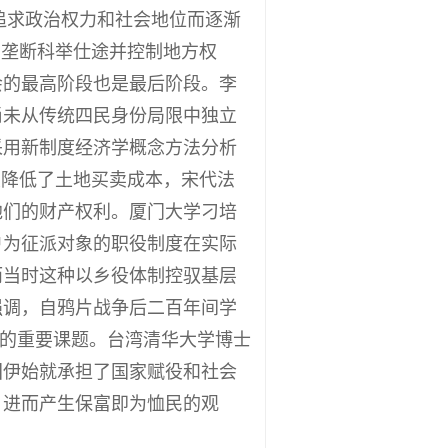
因追求政治权力和社会地位而逐渐
们垄断科举仕途并控制地方权
会的最高阶段也是最后阶段。李
尚未从传统四民身份局限中独立
采用新制度经济学概念方法分析
大降低了土地买卖成本，宋代法
他们的财产权利。厦门大学刁培
户为征派对象的职役制度在实际
而当时这种以乡役体制控驭基层
强调，自鸦片战争后二百年间学
前的重要课题。台湾清华大学博士
国伊始就承担了国家赋役和社会
，进而产生保富即为恤民的观