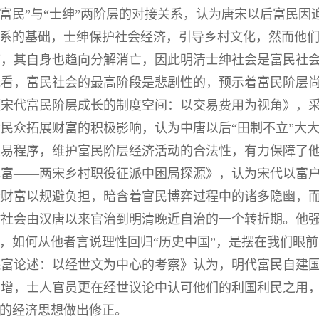
“富民”与“士绅”两阶层的对接关系，认为唐宋以后富民
体系的基础，士绅保护社会经济，引导乡村文化，然而他
序，其自身也趋向分解消亡，因此明清士绅社会是富民社
光看，富民社会的最高阶段是悲剧性的，预示着富民阶层
《宋代富民阶层成长的制度空间：以交易费用为视角》，
民众拓展财富的积极影响，认为中唐以后“田制不立”大
交易程序，维护富民阶层经济活动的合法性，有力保障了
露富——两宋乡村职役征派中困局探源》，认为宋代以富
蔽财富以规避负担，暗含着官民博弈过程中的诸多隐幽，
村社会由汉唐以来官治到明清晚近自治的一个转折期。他
式，如何从他者言说理性回归“历史中国”，是摆在我们眼
保富论述：以经世文为中心的考察》认为，明代富民自建
日增，士人官员更在经世议论中认可他们的利国利民之用
”的经济思想做出修正。