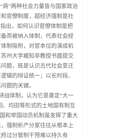
“商”两种社会力量皆与国家政治
度和官僚制度，超经济强制是社
，指出，如何认识官僚体制是把
完备而被纳入体制，代表社会经
有体制吸附，对官本位的演成机
。苏州大学臧知非教授书面提交
态问题，既是认识古代社会变迁
与逻辑的辩证统一；以长时段、
态问题的关键。
耕战体制，认为它是奠定“大一
田、均田等形式的土地国有制互
于国和举国动员机制虽发挥了重大
关，强制析产分家往往从根本上
政府过分管制干预难以持久有