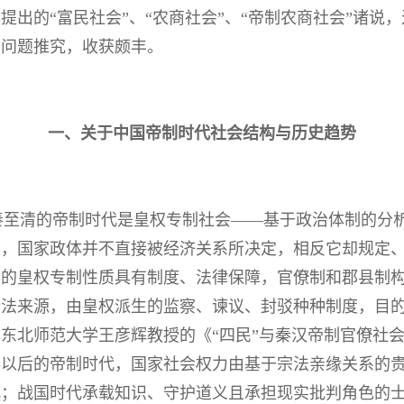
提出的“富民社会”、“农商社会”、“帝制农商社会”诸说
的问题推究，收获颇丰。
一、关于中国帝制时代社会结构与历史趋势
秦至清的帝制时代是皇权专制社会——基于政治体制的分
构，国家政体并不直接被经济关系所决定，相反它却规定
会的皇权专制性质具有制度、法律保障，官僚制和郡县制
合法来源，由皇权派生的监察、谏议、封驳种种制度，目
东北师范大学王彦辉教授的《“四民”与秦汉帝制官僚社
秦以后的帝制时代，国家社会权力由基于宗法亲缘关系的
配；战国时代承载知识、守护道义且承担现实批判角色的