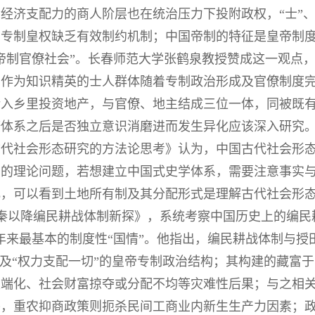
经济支配力的商人阶层也在统治压力下投附政权，“士”、
的专制皇权缺乏有效制约机制；中国帝制的特征是皇帝制
帝制官僚社会”。长春师范大学张鹤泉教授赞成这一观点
，作为知识精英的士人群体随着专制政治形成及官僚制度
转入乡里投资地产，与官僚、地主结成三位一体，同被既
僚体系之后是否独立意识消磨进而发生异化应该深入研究
古代社会形态研究的方法论思考》认为，中国古代社会形
构的理论问题，若想建立中国式史学体系，需要注意事实
化，可以看到土地所有制及其分配形式是理解古代社会形
秦以降编民耕战体制新探》，系统考察中国历史上的编民
年来最基本的制度性“国情”。他指出，编民耕战体制与授
”及“权力支配一切”的皇帝专制政治结构；其构建的藏富
极端化、社会财富掠夺或分配不均等灾难性后果；与之相
并，重农抑商政策则扼杀民间工商业内新生生产力因素；