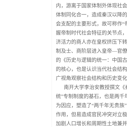
内，游离于国家体制外体现社会
体制同化合一，造成秦汉以降
会支配的主要形式，故可称作“
握帝制时代社会特征的关节点
济活力的商人亦在皇权挤压下
制及士、商阶层进入皇帝—官
的《历史与逻辑的统一：中国
的核心，也是认识当代社会结
广视角观察社会结构和历史变
南开大学李治安教授撰文《
统”专制制度的基石，也是两千
为因应，塑造了“两千年无贵族
作用，但易造成官民冲突对立
加剧人口增长和周期性土地兼