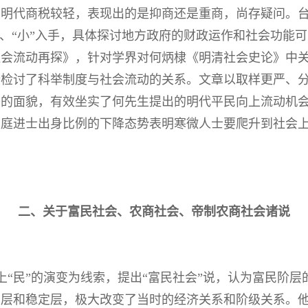
，明代商税较轻，表现出的是抑商还是重商，尚存疑问。
”、“小”入手，具体探讨地方政府的财政运作和社会功能
社会流动再探》，针对学界对何炳棣《明清社会史论》中
新检讨了科举制度与社会流动的关系。文章以取样更严、
动的面貌，有效坐实了何先生提出的明代平民向上流动机
家庭进士出身比例的下降态势表明寒微人士要爬升到社会
二、关于富民社会、农商社会、帝制农商社会诸说
上“民”的演变为线索，提出“富民社会”说，认为富民阶
层和稳定层，极大改变了当时的经济关系和阶级关系。他