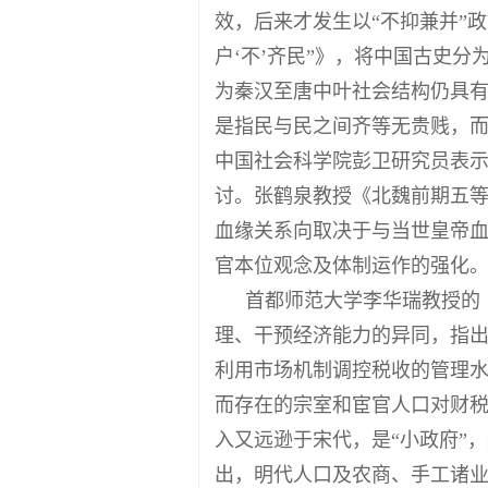
效，后来才发生以“不抑兼并”
户‘不’齐民”》，将中国古史
为秦汉至唐中叶社会结构仍具有
是指民与民之间齐等无贵贱，而
中国社会科学院彭卫研究员表示
讨。张鹤泉教授《北魏前期五
血缘关系向取决于与当世皇帝
官本位观念及体制运作的强化
首都师范大学李华瑞教授的
理、干预经济能力的异同，指
利用市场机制调控税收的管理
而存在的宗室和宦官人口对财税
入又远逊于宋代，是“小政府”
出，明代人口及农商、手工诸