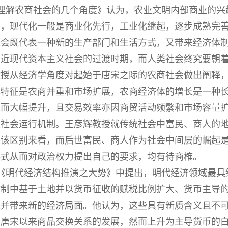
理解农商社会的几个角度》认为，农业文明内部商业的兴
点，现代化一般是商业化先行，工业化继起，逐步成熟完
社会既代表一种新的生产部门和生活方式，又带来经济体
向近现代资本主义社会的过渡时期，而人类社会终究要朝
授从经济学角度对起始于唐宋之际的农商社会做出阐释，
本特征是农商并重和市场扩展，农商经济体的增长是一种
工而大幅提升，且交易效率亦因商贸活动频繁和市场容量
性社会运行机制。王彦辉教授就传统社会中富民、商人的
应该区别来看，而后世富民、商人作为社会中间层的崛起
形式从而对政治权力提出自己的要求，均有待商榷。
《明代经济结构推演之大势》中提出，明代经济领域最具
体制中基于土地并以货币征收的赋税比例扩大、货币主导
长并带来新的经济局面。他认为，这些具有新质含义且不
承唐宋以来商品交换关系的发展，然而上升为主导货币的