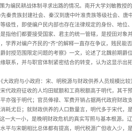
政策为编民耕战体制寻求出路的情况。南开大学刘敏教授的
分为先秦贵族封建社会、秦汉到唐中叶准贵族等级社会、唐
等级性，即使编户民内部也存在法律规定的身份、地位、
是指他们都要接受国家、君主的统一管辖，是授田对象并
，学界对编户齐民的“齐”的解释一直存在争议，贱民能
等爵封授范围限定问题的考察》一文，论述了北魏前期爵
血缘联系，并与职官体制紧密结合的转变，认为这显示出
。
《大政府与小政府：宋、明税源与财政供养人员规模比较
出宋代政府征收的人均田赋额和工商税额高于明代，其干
水平亦强于明代；官员俸禄、军费开销占据两代政府财政
消耗尤巨；就财政供养的人口数量言，明代多于宋代，是
，这一大一小，是晚明财政危机的真实写照与基本根源。
业水平与宋朝相比总体都有提高，明代税源广但收入少，