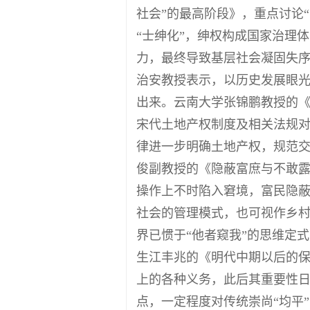
社会”的最高阶段》，重点讨论
“士绅化”，绅权构成国家治理
力，最终导致基层社会凝固失
治安教授表示，以历史发展眼
出来。云南大学张锦鹏教授的
宋代土地产权制度及相关法规对
律进一步明确土地产权，规范
俊副教授的《隐蔽富庶与不敢
操作上不时陷入窘境，富民隐
社会的管理模式，也可视作乡
界已惯于“他者窥我”的思维定
生江丰兆的《明代中期以后的
上的各种义务，此后其重要性
点，一定程度对传统崇尚“均平