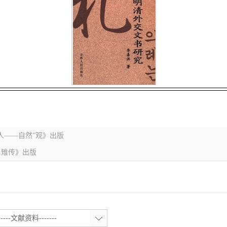
人——自然”观》出版
吕雉传》出版
-----文献资料-------